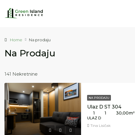
Home
Na prodaju
Na Prodaju
141 Nekretnine
NA PRODAJU
Ulaz D ST 304
1
1
30,00
m²
ULAZ D
Tina Lisičak