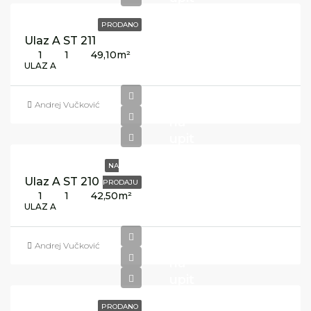
PRODANO
Ulaz A ST 211
1
1
49,10
m²
ULAZ A
Cijena
Andrej Vučković
na
upit
NA
Ulaz A ST 210
PRODAJU
1
1
42,50
m²
ULAZ A
Cijena
Andrej Vučković
na
upit
PRODANO