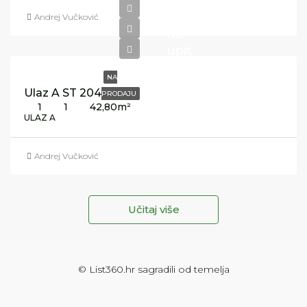
Cijena
Andrej Vučković
na
upit
NA
Ulaz A ST 204
PRODAJU
1
1
42,80
m²
ULAZ A
Andrej Vučković
Učitaj više
©
List360.hr
sagradili od temelja