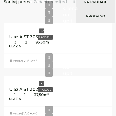
Sortiraj prema:
Zadani redoslijed
NA PRODAJU
Cijena
na
PRODANO
upit
NA
Ulaz A ST 303
PRODAJU
3
2
95,50
m²
ULAZ A
Cijena
Andrej Vučković
na
upit
NA
Ulaz A ST 302
PRODAJU
1
1
37,50
m²
ULAZ A
Cijena
Andrej Vučković