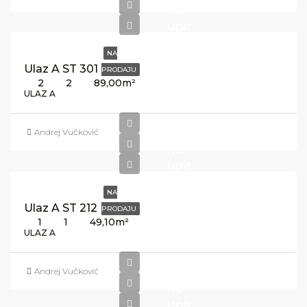
na
upit
NA
Ulaz A ST 301
PRODAJU
2
2
89,00
m²
ULAZ A
Cijena
Andrej Vučković
na
upit
NA
Ulaz A ST 212
PRODAJU
1
1
49,10
m²
ULAZ A
Cijena
Andrej Vučković
na
upit