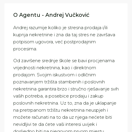
O Agentu - Andrej Vučković
Andrej razumije koliko je stresna prodaja i/ili
kupnja nekretnine i zna da taj stres ne završava
potpisom ugovora, već postprodajnim
procesima.
Od završene srednje škole se bavi procjenama
vrijednosti nekretnina, kao i direktnom
prodajom. Svojim iskustvom i odličnim
poznavanjem tržišta stambenih i poslovnih
nekretnina garantira brzo i stručno rješavanje svih
vaših potreba, a posebice prodaju i zakup
poslovnih nekretnina. Uz to, zna da je uklapanje
na pretrpanom tržištu nekretnina neuspjeh i
možete računati na to da uz njega nećete biti
nevidljivi te da ćete vaši interesi uvijek i
dosljedno biti na njegovom prvom mjestu.