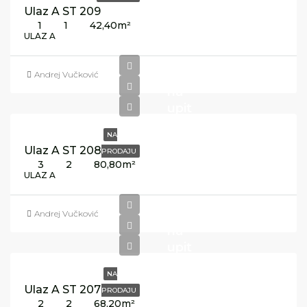
Ulaz A ST 209
1
1
42,40
m²
ULAZ A
Cijena
Andrej Vučković
na
upit
NA
Ulaz A ST 208
PRODAJU
3
2
80,80
m²
ULAZ A
Cijena
Andrej Vučković
na
upit
NA
Ulaz A ST 207
PRODAJU
2
2
68,20
m²