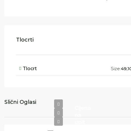
Tlocrti
Tlocrt
Size:
49,1
Slični Oglasi
Cijena
na
upit