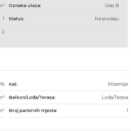
m²
Oznaka ulaza:
Ulaz B
1
Status:
Na prodaju
2
0%
Kat:
Prizemlje
m²
Balkon/Lođa/Terasa:
Lođa/Terasa
m²
Broj parkirnih mjesta:
1