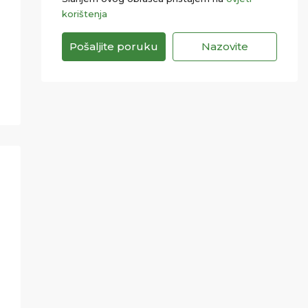
korištenja
Pošaljite poruku
Nazovite