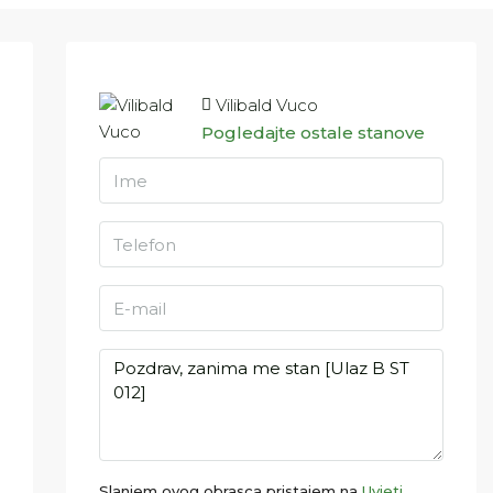
Vilibald Vuco
Pogledajte ostale stanove
Slanjem ovog obrasca pristajem na
Uvjeti