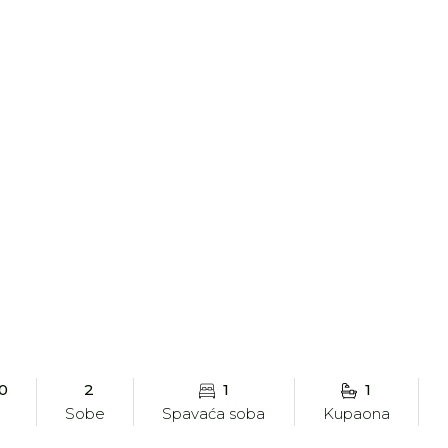
10
2
1
1
Sobe
Spavaća soba
Kupaona