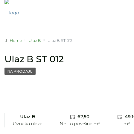
Home
Ulaz B
Ulaz B ST 012
Ulaz B ST 012
NA PRODAJU
Ulaz B
67,50
49,
Oznaka ulaza
Netto površina m²
m²