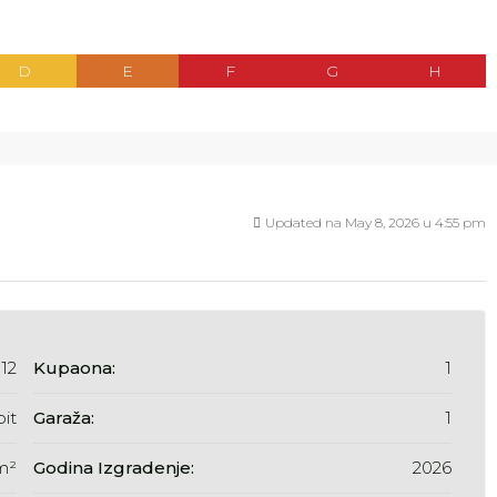
D
E
F
G
H
Updated na May 8, 2026 u 4:55 pm
12
Kupaona:
1
pit
Garaža:
1
m²
Godina Izgradenje:
2026