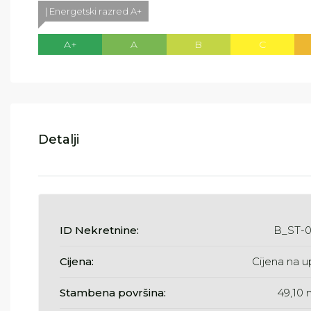
| Energetski razred A+
A+
A
B
C
Detalji
ID Nekretnine:
B_ST-0
Cijena:
Cijena na u
Stambena površina:
49,10 