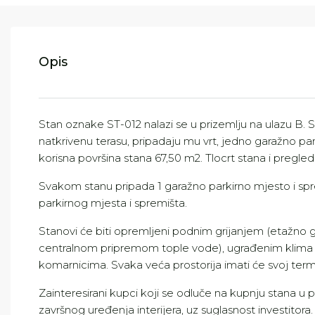
Opis
Stan oznake ST-012 nalazi se u prizemlju na ulazu B. S
natkrivenu terasu, pripadaju mu vrt, jedno garažno pa
korisna površina stana 67,50 m2. Tlocrt stana i pregled
Svakom stanu pripada 1 garažno parkirno mjesto i s
parkirnog mjesta i spremišta.
Stanovi će biti opremljeni podnim grijanjem (etažno gr
centralnom pripremom tople vode), ugrađenim klima u
komarnicima. Svaka veća prostorija imati će svoj term
Zainteresirani kupci koji se odluče na kupnju stana
završnog uređenja interijera, uz suglasnost investitora.