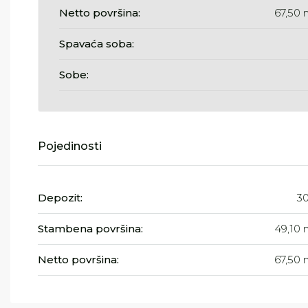
Netto površina:
67,50 
Spavaća soba:
Sobe:
Pojedinosti
Depozit:
3
Stambena površina:
49,10 
Netto površina:
67,50 