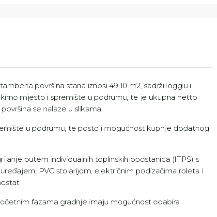
tambena površina stana iznosi 49,10 m2, sadrži loggiu i
rkirno mjesto i spremište u podrumu, te je ukupna netto
 površina se nalaze u slikama.
premište u podrumu, te postoji mogućnost kupnje dodatnog
ijanje putem individualnih toplinskih podstanica (ITPS) s
ređajem, PVC stolarijom, električnim podizačima roleta i
ostat.
 u početnim fazama gradnje imaju mogućnost odabira