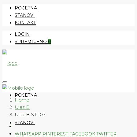
POČETNA
STANOVI
KONTAKT
LOGIN
SPREMLJENO
0
POČETNA
Home
Ulaz B
Ulaz B ST 107
STANOVI
WHATSAPP
PINTEREST
FACEBOOK
TWITTER