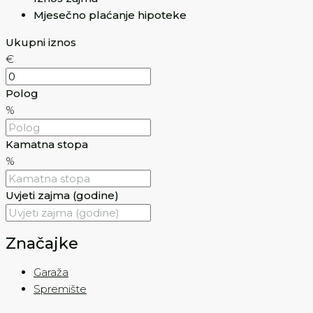
Mjesečno plaćanje hipoteke
Ukupni iznos
€
Polog
%
Kamatna stopa
%
Uvjeti zajma (godine)
Značajke
Garaža
Spremište