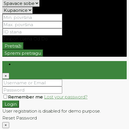
Raspon cijena
Od
Do
Pretraži
Spremi pretragu
Login
×
Remember me
Lost your password?
Login
User registration is disabled for demo purpose.
Reset Password
×