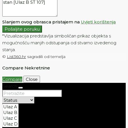
Slanjem ovog obrasca pristajem na
Uvjeti korištenja
Pošaljite poruku
*Vizualizacija predstavlja simboličan prikaz objekta s
mogućnošću manjih odstupanja od stvarno izvedenog
stanja.
©
List360.hr
sagradili od temelja
Compare Nekretnine
Compare
Close
Search