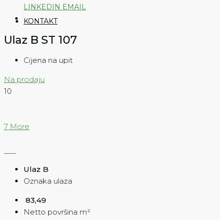
LINKEDIN
EMAIL
KONTAKT
Ulaz B ST 107
Cijena na upit
Na prodaju
10
7 More
Ulaz B
Oznaka ulaza
83,49
Netto površina m²