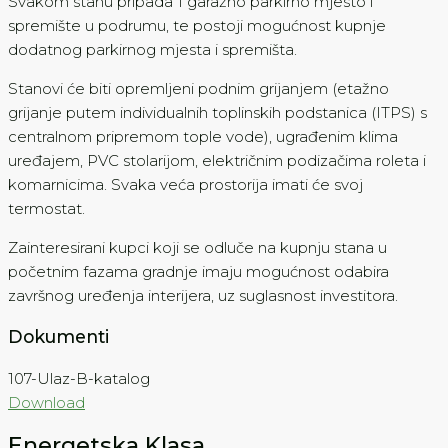
Svakom stanu pripada 1 garažno parkirno mjesto i
spremište u podrumu, te postoji mogućnost kupnje
dodatnog parkirnog mjesta i spremišta.
Stanovi će biti opremljeni podnim grijanjem (etažno
grijanje putem individualnih toplinskih podstanica (ITPS) s
centralnom pripremom tople vode), ugrađenim klima
uređajem, PVC stolarijom, električnim podizačima roleta i
komarnicima. Svaka veća prostorija imati će svoj
termostat.
Zainteresirani kupci koji se odluče na kupnju stana u
početnim fazama gradnje imaju mogućnost odabira
završnog uređenja interijera, uz suglasnost investitora.
Dokumenti
107-Ulaz-B-katalog
Download
Energetska Klasa