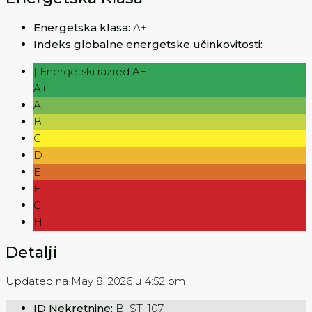
Energetska klasa:
A+
Indeks globalne energetske učinkovitosti:
| Energetski razred A+
A+
A
B
C
D
E
F
G
H
Detalji
Updated na May 8, 2026 u 4:52 pm
ID Nekretnine:
B_ST-107