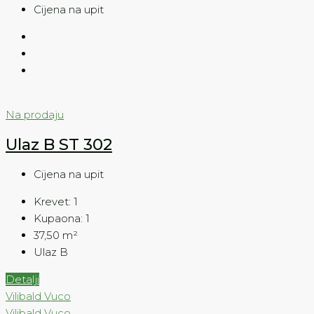
Cijena na upit
Na prodaju
Ulaz B ST 302
Cijena na upit
Krevet:
1
Kupaona:
1
37,50
m²
Ulaz B
Detalji
Vilibald Vuco
Vilibald Vuco