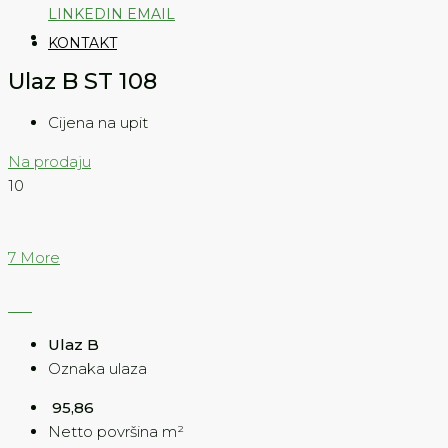
LINKEDIN
EMAIL
KONTAKT
Ulaz B ST 108
Cijena na upit
Na prodaju
10
7 More
Ulaz B
Oznaka ulaza
95,86
Netto površina m²