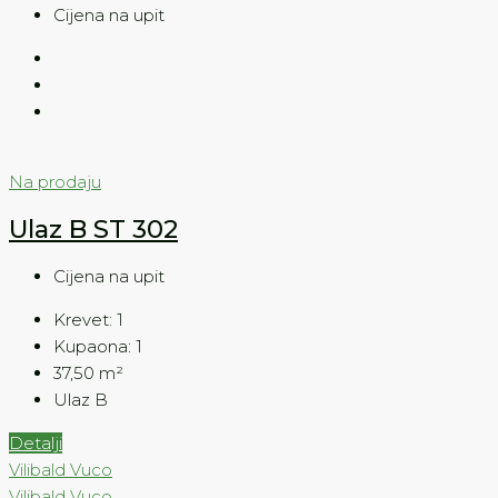
Cijena na upit
Na prodaju
Ulaz B ST 302
Cijena na upit
Krevet:
1
Kupaona:
1
37,50
m²
Ulaz B
Detalji
Vilibald Vuco
Vilibald Vuco