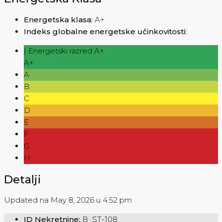
Energetska klasa:
A+
Indeks globalne energetske učinkovitosti:
| Energetski razred A+
A+
A
B
C
D
E
F
G
H
Detalji
Updated na May 8, 2026 u 4:52 pm
ID Nekretnine:
B_ST-108