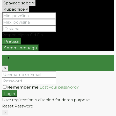
Raspon cijena
Od
Do
Pretraži
Spremi pretragu
Login
×
Remember me
Lost your password?
Login
User registration is disabled for demo purpose.
Reset Password
×