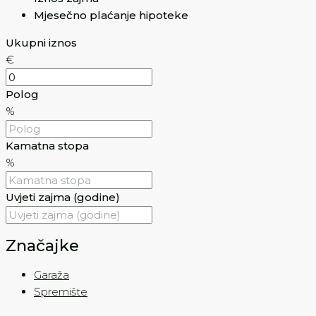
Mjesečno plaćanje hipoteke
Ukupni iznos
€
Polog
%
Kamatna stopa
%
Uvjeti zajma (godine)
Značajke
Garaža
Spremište