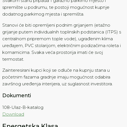
Svakom stanu pripada 1 garažno parkirno mjesto i
spremište u podrumu, te postoji mogućnost kupnje
dodatnog parkirnog mjesta i spremišta.
Stanovi će biti opremljeni podnim grijanjem (etažno
grijanje putem individualnih toplinskih podstanica (ITPS) s
centralnom pripremom tople vode), ugrađenim klima
uređajem, PVC stolarijom, električnim podizačima roleta i
komarnicima. Svaka veća prostorija imati će svoj
termostat.
Zainteresirani kupci koji se odluče na kupnju stana u
početnim fazama gradnje imaju mogućnost odabira
završnog uređenja interijera, uz suglasnost investitora.
Dokumenti
108-Ulaz-B-katalog
Download
Energetska Klasa