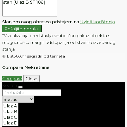
Slanjem ovog obrasca pristajem na
Uvjeti korištenja
Pošaljite poruku
*Vizualizacija predstavlja simboličan prikaz objekta s
mogućnošću manjih odstupanja od stvarno izvedenog
stanja.
©
List360.hr
sagradili od temelja
Compare Nekretnine
Compare
Close
Search