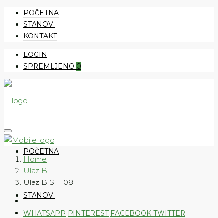
POČETNA
STANOVI
KONTAKT
LOGIN
SPREMLJENO
0
POČETNA
Home
Ulaz B
Ulaz B ST 108
STANOVI
WHATSAPP
PINTEREST
FACEBOOK
TWITTER