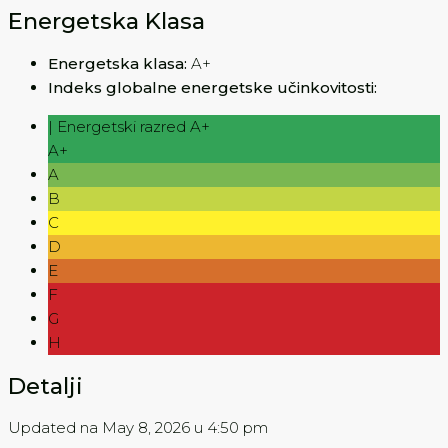
Energetska Klasa
Energetska klasa:
A+
Indeks globalne energetske učinkovitosti:
| Energetski razred A+
A+
A
B
C
D
E
F
G
H
Detalji
Updated na May 8, 2026 u 4:50 pm