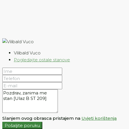
Vilibald Vuco
Pogledajte ostale stanove
Slanjem ovog obrasca pristajem na
Uvjeti korištenja
Pošaljite poruku