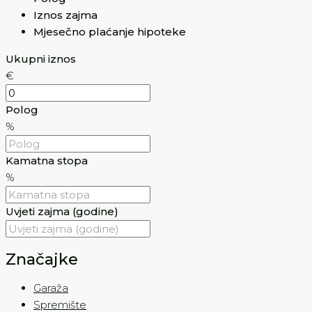
Iznos zajma
Mjesečno plaćanje hipoteke
Ukupni iznos
€
Polog
%
Kamatna stopa
%
Uvjeti zajma (godine)
Značajke
Garaža
Spremište