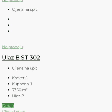
Cijena na upit
Na prodaju
Ulaz B ST 302
Cijena na upit
Krevet:
1
Kupaona:
1
37,50
m²
Ulaz B
Detalji
Vilibald Vuco