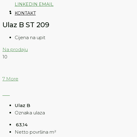
LINKEDIN
EMAIL
KONTAKT
Ulaz B ST 209
Cijena na upit
Na prodaju
10
7 More
Ulaz B
Oznaka ulaza
63,14
Netto površina m²