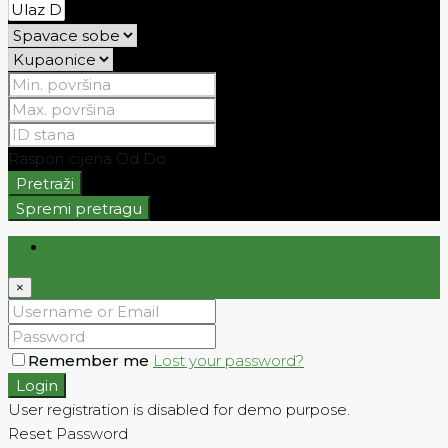
Raspon cijena
Od
Do
Pretraži
Spremi pretragu
Login
×
Remember me
Lost your password?
Login
User registration is disabled for demo purpose.
Reset Password