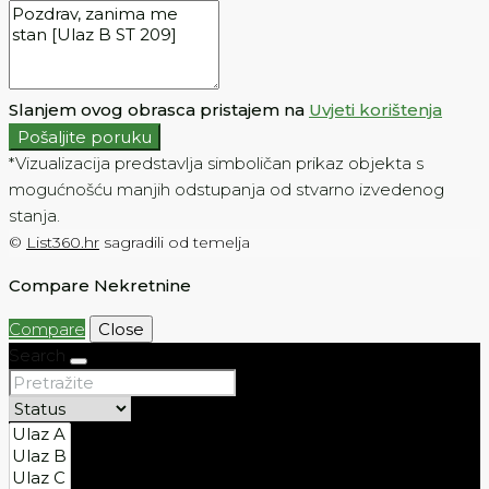
Slanjem ovog obrasca pristajem na
Uvjeti korištenja
Pošaljite poruku
*Vizualizacija predstavlja simboličan prikaz objekta s
mogućnošću manjih odstupanja od stvarno izvedenog
stanja.
©
List360.hr
sagradili od temelja
Compare Nekretnine
Compare
Close
Search