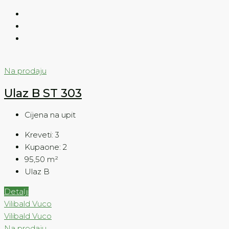
Na prodaju
Ulaz B ST 303
Cijena na upit
Kreveti:
3
Kupaone:
2
95,50
m²
Ulaz B
Detalji
Vilibald Vuco
Vilibald Vuco
Na prodaju