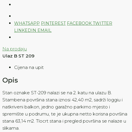
WHATSAPP
PINTEREST
FACEBOOK
TWITTER
LINKEDIN
EMAIL
Na prodaju
Ulaz B ST 209
Cijena na upit
Opis
Stan oznake ST-209 nalazi se na 2. katu na ulazu B.
Stambena površina stana iznosi 42,40 m2, sadrži loggiu i
natkriveni balkon, jedno garažno parkirno mjesto i
spremište u podrumu, te je ukupna netto korisna površina
stana 63,14 m2. Tlocrt stana i pregled površina se nalaze u
slikama.