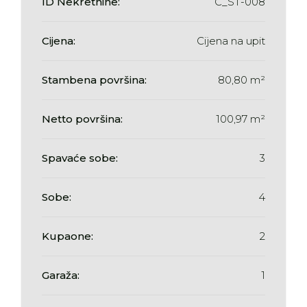
ID Nekretnine:
C_ST-008
Cijena:
Cijena na upit
Stambena površina:
80,80 m²
Netto površina:
100,97 m²
Spavaće sobe:
3
Sobe:
4
Kupaone:
2
Garaža:
1