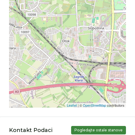
Leaflet
| ©
OpenStreetMap
contributors
Kontakt Podaci
Pogledajte ostale stanove