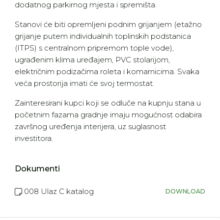
dodatnog parkirnog mjesta i spremišta.
Stanovi će biti opremljeni podnim grijanjem (etažno
grijanje putem individualnih toplinskih podstanica
(ITPS) s centralnom pripremom tople vode),
ugrađenim klima uređajem, PVC stolarijom,
električnim podizačima roleta i komarnicima. Svaka
veća prostorija imati će svoj termostat.
Zainteresirani kupci koji se odluče na kupnju stana u
početnim fazama gradnje imaju mogućnost odabira
završnog uređenja interijera, uz suglasnost
investitora.
Dokumenti
008 Ulaz C katalog
DOWNLOAD