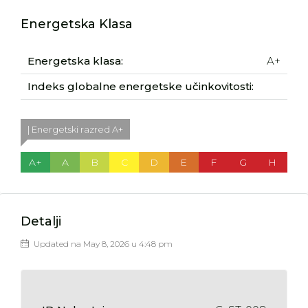
Energetska Klasa
Energetska klasa:
A+
Indeks globalne energetske učinkovitosti:
| Energetski razred A+
A+
A
B
C
D
E
F
G
H
Detalji
Updated na May 8, 2026 u 4:48 pm