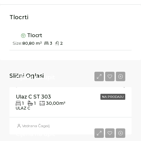
Tlocrti
Tlocrt
Size:
80,80 m²
3
2
Slični Oglasi
Cijena na upit
Ulaz C ST 303
NA PRODAJU
1
1
30,00
m²
ULAZ C
Vedrana Čagalj
Cijena na upit