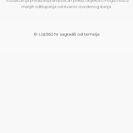
*Vizualizacija predstavlja simboličan prikaz objekta s mogućnošću
manjih odstupanja od stvarno izvedenog stanja.
©
List360.hr
sagradili od temelja