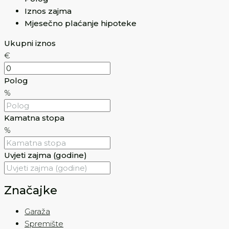
Iznos zajma
Mjesečno plaćanje hipoteke
Ukupni iznos
€
Polog
%
Kamatna stopa
%
Uvjeti zajma (godine)
Značajke
Garaža
Spremište