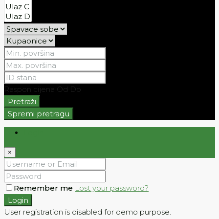
Raspon cijena
Od
Do
Pretraži
Spremi pretragu
Login
×
Remember me
Lost your password?
Login
User registration is disabled for demo purpose.