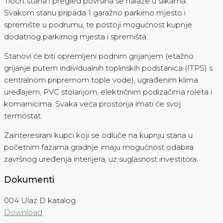
Tlocrt stana i pregled površina se nalaze u slikama.
Svakom stanu pripada 1 garažno parkirno mjesto i
spremište u podrumu, te postoji mogućnost kupnje
dodatnog parkirnog mjesta i spremišta.
Stanovi će biti opremljeni podnim grijanjem (etažno
grijanje putem individualnih toplinskih podstanica (ITPS) s
centralnom pripremom tople vode), ugrađenim klima
uređajem, PVC stolarijom, električnim podizačima roleta i
komarnicima. Svaka veća prostorija imati će svoj
termostat.
Zainteresirani kupci koji se odluče na kupnju stana u
početnim fazama gradnje imaju mogućnost odabira
završnog uređenja interijera, uz suglasnost investitora.
Dokumenti
004 Ulaz D katalog
Download