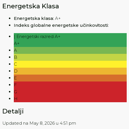
Energetska Klasa
Energetska klasa:
A+
Indeks globalne energetske učinkovitosti:
| Energetski razred A+
A+
A
B
C
D
E
F
G
H
Detalji
Updated na May 8, 2026 u 4:51 pm