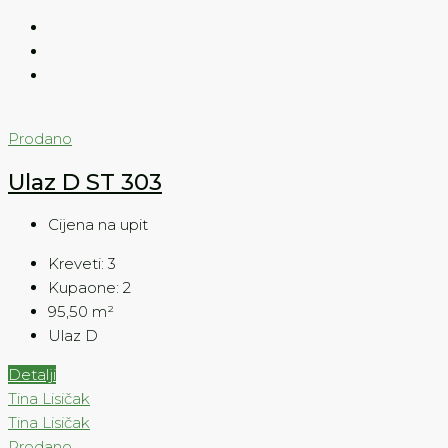
Prodano
Ulaz D ST 303
Cijena na upit
Kreveti:
3
Kupaone:
2
95,50
m²
Ulaz D
Detalji
Tina Lisičak
Tina Lisičak
Prodano