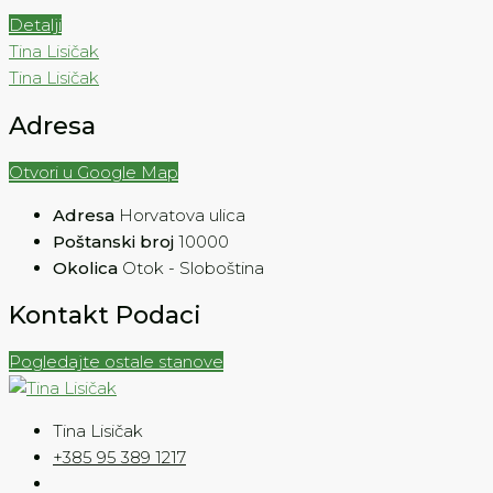
Detalji
Tina Lisičak
Tina Lisičak
Adresa
Otvori u Google Map
Adresa
Horvatova ulica
Poštanski broj
10000
Okolica
Otok - Sloboština
Kontakt Podaci
Pogledajte ostale stanove
Tina Lisičak
+385 95 389 1217