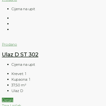
Cijena na upit
Prodano
Ulaz D ST 302
Cijena na upit
Krevet:
1
Kupaona:
1
37,50
m²
Ulaz D
Detalji
Tina Lisičak