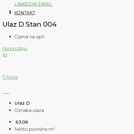
LINKEDIN
EMAIL
KONTAKT
Ulaz D Stan 004
Cijena na upit
Na prodaju
10
7 More
Ulaz D
Oznaka ulaza
63,06
Netto površina m²