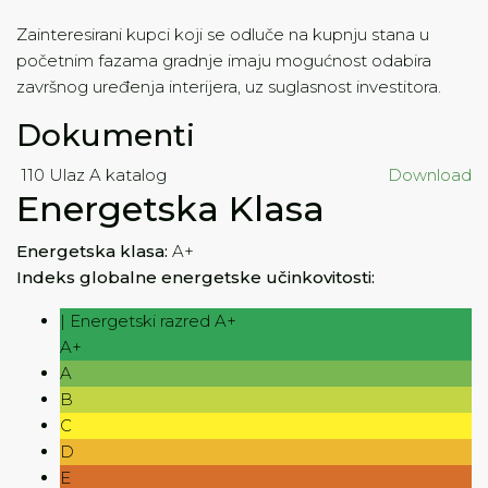
Zainteresirani kupci koji se odluče na kupnju stana u
početnim fazama gradnje imaju mogućnost odabira
završnog uređenja interijera, uz suglasnost investitora.
Dokumenti
110 Ulaz A katalog
Download
Energetska Klasa
Energetska klasa:
A+
Indeks globalne energetske učinkovitosti:
| Energetski razred A+
A+
A
B
C
D
E