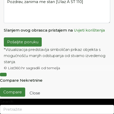
Slanjem ovog obrasca pristajem na
Uvjeti korištenja
Pošaljite poruku
*Vizualizacija predstavlja simboličan prikaz objekta s
mogućnošću manjih odstupanja od stvarno izvedenog
stanja.
©
List360.hr
sagradili od temelja
Compare Nekretnine
Compare
Close
Search