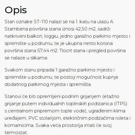
Opis
Stan oznake ST-110 nalazi se na 1. katu na ulazu A.
Stambena površina stana iznosi 42,50 m2, sadrži
natkriveni balkon, loggiu, jedno garažno parkirno mjesto i
spremište u podrumu, te je ukupna netto korisna
površina stana 57,44 m2. Tlocrt stana i pregled površina
se nalaze u slikama.
Svakom stanu pripada 1 garažno parkirno mjesto i
spremište u podrumu, te postoji mogućnost kupnje
dodatnog parkirnog mjesta i spremišta.
Stanovi će biti opremljeni podnim grijanjem (etažno
grijanje putem individualnih toplinskih podstanica (ITPS)
s centralnom pripremom tople vode), ugrađenim klima
uređajem, PVC stolarijom, električnim podizačima roleta i
komarnicima. Svaka veća prostorija imati će svoj
termostat.