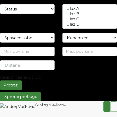
Raspon cijena
Od
Do
Pretraži
Spremi pretragu
Andrej Vučković