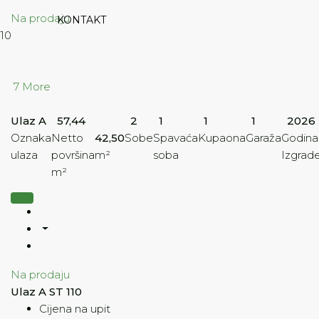
Na prodaju
KONTAKT
10
7 More
Ulaz A
57,44
2
1
1
1
2026
Oznaka
Netto
42,50
Sobe
Spavaća
Kupaona
Garaža
Godina
ulaza
površina
m²
soba
Izgrad
m²
Na prodaju
Ulaz A ST 110
Cijena na upit