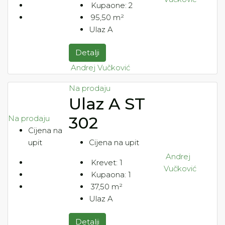
Kupaone:
2
95,50
m²
Ulaz A
Detalji
Andrej Vučković
Na prodaju
Ulaz A ST
302
Na prodaju
Cijena na
upit
Cijena na upit
Andrej
Krevet:
1
Vučković
Kupaona:
1
37,50
m²
Ulaz A
Detalji