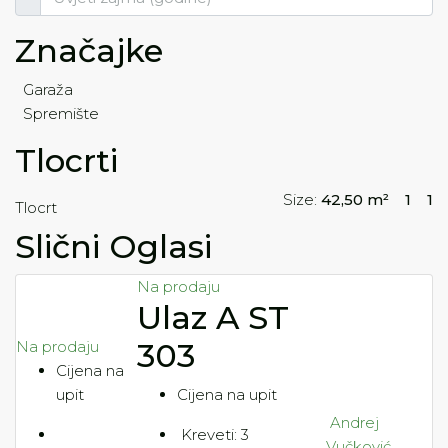
Značajke
Garaža
Spremište
Tlocrti
Size:
42,50 m²
1
1
Tlocrt
Slični Oglasi
Na prodaju
Ulaz A ST
303
Na prodaju
Cijena na
upit
Cijena na upit
Andrej
Kreveti:
3
Vučković