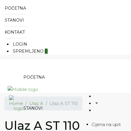
POČETNA
STANOVI
KONTAKT
LOGIN
SPREMLJENO
0
POČETNA
Home
Ulaz A
Ulaz A ST 110
STANOVI
Ulaz A ST 110
Cijena na upit