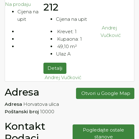
212
Na prodaju
Cijena na
upit
Cijena na upit
Andrej
Krevet:
1
Vučković
Kupaona:
1
49,10
m²
Ulaz A
Detalji
Andrej Vučković
Adresa
Otvori u Google Map
Adresa
Horvatova ulica
Poštanski broj
10000
Kontakt
Pogledajte ostale
Podaci
stanove