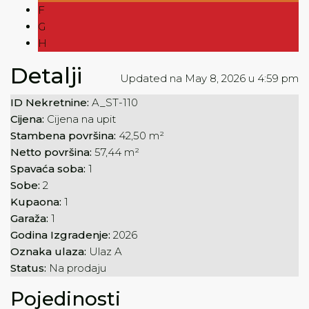
F
G
H
Detalji
Updated na May 8, 2026 u 4:59 pm
ID Nekretnine:
A_ST-110
Cijena:
Cijena na upit
Stambena površina:
42,50 m²
Netto površina:
57,44 m²
Spavaća soba:
1
Sobe:
2
Kupaona:
1
Garaža:
1
Godina Izgradenje:
2026
Oznaka ulaza:
Ulaz A
Status:
Na prodaju
Pojedinosti