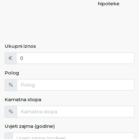
hipoteke
Ukupni iznos
€
Polog
%
Kamatna stopa
%
Uvjeti zajma (godine)