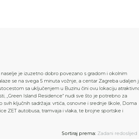
 naselje je izuzetno dobro povezano s gradom i okolnim
aze se na svega 5 minuta vožnje, a centar Zagreba udaljen j
ocestom sa uključenjem u Buzinu čini ovu lokaciju atraktiv
i, „Green Island Residence“ nudi sve što je potrebno za
o svih ključnih sadržaja: vrtića, osnovne i srednje škole, Doma
nice ZET autobusa, tramvaja i vlaka, te brojne sportske i
Sortiraj prema:
Zadani redoslijed