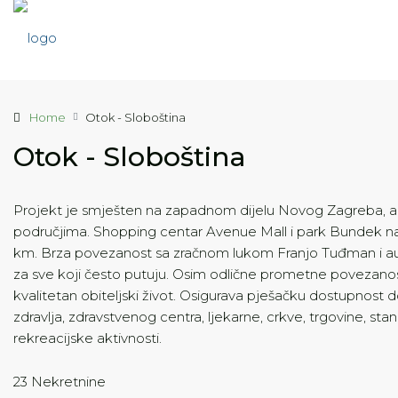
Home
Otok - Sloboština
Otok - Sloboština
Projekt je smješten na zapadnom dijelu Novog Zagreba, a
područjima. Shopping centar Avenue Mall i park Bundek nal
km. Brza povezanost sa zračnom lukom Franjo Tuđman i aut
za sve koji često putuju. Osim odlične prometne povezanost
kvalitetan obiteljski život. Osigurava pješačku dostupnost d
zdravlja, zdravstvenog centra, ljekarne, crkve, trgovine, sta
rekreacijske aktivnosti.
23 Nekretnine